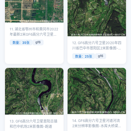
11. 湖北省鄂州市和黄冈市2022
年最新2米GF6高分六号卫星影
像图
gf6
数量：35张
12. GF6高分六号卫星2020年四
川省巴中市恩阳区2米影像图-
山区
gf6
数量：25张
14. GF6高分六号卫星河道河流
13. GF6高分六号卫星恩阳古镇
2米分辨率影像图-水库大桥梁
和巴中机场2米影像图-跑道