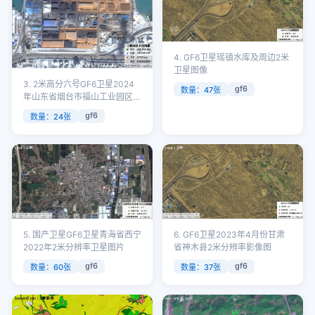
4. GF6卫星瑶镇水库及周边2米
卫星图像
3. 2米高分六号GF6卫星2024
gf6
数量：47张
年山东省烟台市福山工业园区卫
星图像
gf6
数量：24张
5. 国产卫星GF6卫星青海省西宁
6. GF6卫星2023年4月份甘肃
2022年2米分辨率卫星图片
省神木县2米分辨率影像图
gf6
gf6
数量：60张
数量：37张