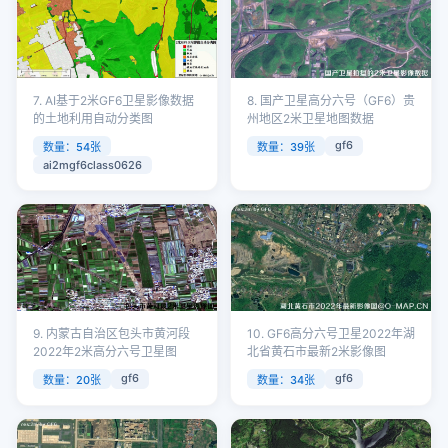
7. AI基于2米GF6卫星影像数据
8. 国产卫星高分六号（GF6）贵
的土地利用自动分类图
州地区2米卫星地图数据
gf6
数量：54张
数量：39张
ai2mgf6class0626
9. 内蒙古自治区包头市黄河段
10. GF6高分六号卫星2022年湖
2022年2米高分六号卫星图
北省黄石市最新2米影像图
gf6
gf6
数量：20张
数量：34张