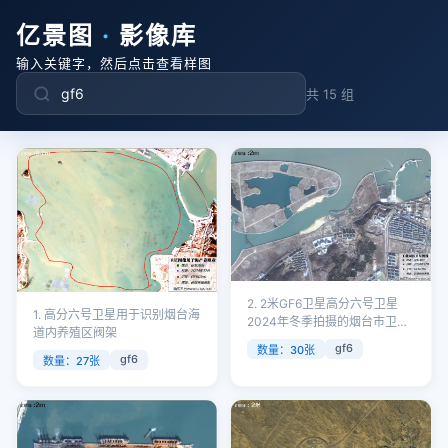
亿景图
·
影像库
输入关键字，然后点击查看样图
共 15 组
2. 2米GF6卫星高分六号卫星
1. 高分六号卫星用于识别烟台海
2024年冬季拍摄的烟台市卫星
道内养殖区阀架
图像
gf6
数量：30张
gf6
数量：27张