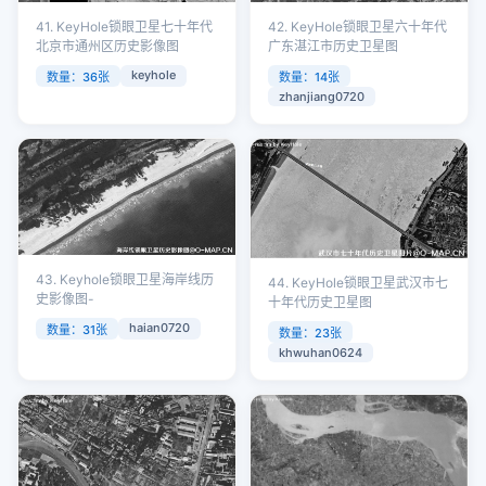
41. KeyHole锁眼卫星七十年代
42. KeyHole锁眼卫星六十年代
北京市通州区历史影像图
广东湛江市历史卫星图
keyhole
数量：36张
数量：14张
zhanjiang0720
43. Keyhole锁眼卫星海岸线历
44. KeyHole锁眼卫星武汉市七
史影像图-
十年代历史卫星图
haian0720
数量：31张
数量：23张
khwuhan0624