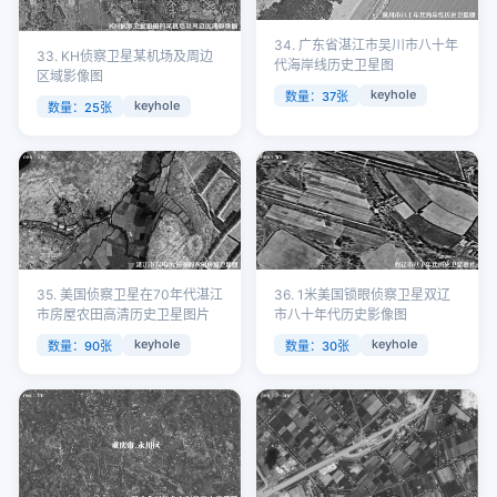
34. 广东省湛江市吴川市八十年
33. KH侦察卫星某机场及周边
代海岸线历史卫星图
区域影像图
keyhole
数量：37张
keyhole
数量：25张
35. 美国侦察卫星在70年代湛江
36. 1米美国锁眼侦察卫星双辽
市房屋农田高清历史卫星图片
市八十年代历史影像图
keyhole
keyhole
数量：90张
数量：30张