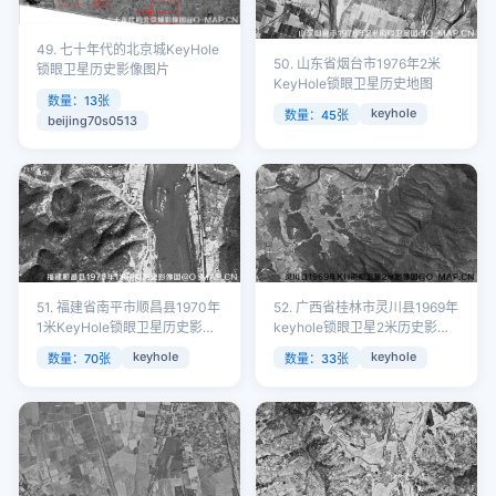
49. 七十年代的北京城KeyHole
50. 山东省烟台市1976年2米
锁眼卫星历史影像图片
KeyHole锁眼卫星历史地图
数量：13张
keyhole
数量：45张
beijing70s0513
51. 福建省南平市顺昌县1970年
52. 广西省桂林市灵川县1969年
1米KeyHole锁眼卫星历史影像
keyhole锁眼卫星2米历史影像
图
图
keyhole
keyhole
数量：70张
数量：33张