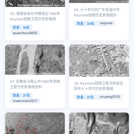
46. 七十年代的广东省温州市-
45. 福建省泉州市鲤城区1966年
KeyHole锁眼历史影像图片-
Keyhole锁眼卫星历史影像图
keyhole
数量：34张
数量：18张
quanzhou0605
47. 安徽省马鞍山市1980年锁眼
48. KeyHole锁眼卫星河南省信
卫星历史影像图资料
阳市七十年代历史影像图
数量：37张
xinyang0515
数量：31张
maanshan0527