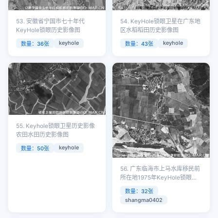
53. 安徽省宁国市七十年代
54. KeyHole锁眼卫星在广东地
KeyHole锁眼历史影像图
区水稻稻田历史影像图
keyhole
keyhole
数量：36张
数量：43张
55. Keyhole锁眼卫星历史影像
农田水田历史影像图
keyhole
数量：50张
56. 广东临海市上马水库移民前
所在地1975年KeyHole锁眼卫
星影像数据
数量：32张
shangma0402