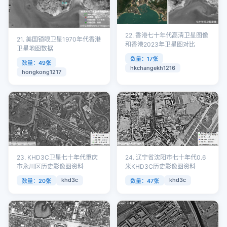
22. 香港七十年代高清卫星图像
21. 美国锁眼卫星1970年代香港
和香港2023年卫星图对比
卫星地图数据
数量：17张
数量：49张
hkchangekh1216
hongkong1217
23. KHD3C卫星七十年代重庆
24. 辽宁省沈阳市七十年代0.6
市永川区历史影像图资料
米KHD3C历史影像图资料
khd3c
khd3c
数量：20张
数量：47张