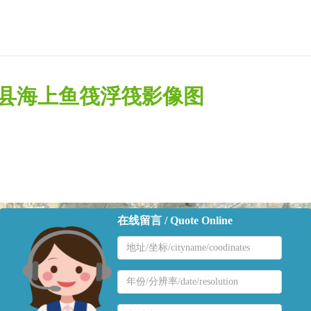
海县海上鱼筏浮筏影像图
在线留言 / Quote Online
地
区
名
地
称
区