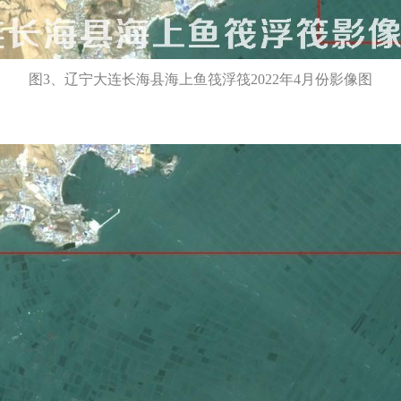
图3、辽宁大连长海县海上鱼筏浮筏2022年4月份影像图