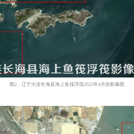
图2、辽宁大连长海县海上鱼筏浮筏2022年4月份影像图