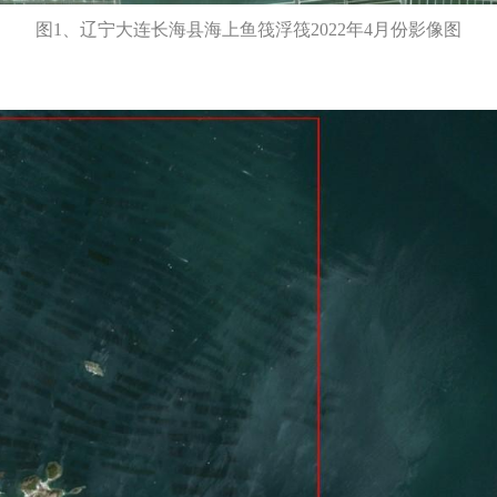
图1、辽宁大连长海县海上鱼筏浮筏2022年4月份影像图