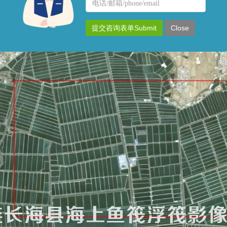
名
联
称
系
提交咨询表单Submit
Close
方
式