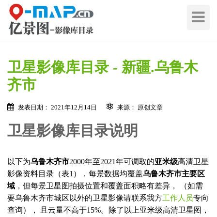
切
换
导
航
卫星影像库目录 - 新疆.乌鲁木
齐市
发表日期： 2021年12月14日
来源： 原创文章
卫星影像库目录说明
在线留言 / Quote Online
以下为
乌鲁木齐市
2000年至2021年可调取的
亚米级
高清卫星
地
影像资料目录（表1），每景数据均覆盖
乌鲁木齐市主要区
区
域
，但每景卫星图拍摄位置和覆盖面积略有差异， （如需
名
地
要乌鲁木齐市城区以外的卫星影像请联系我方
工作人员
专向
称
区
查询）， 且云量不高于15%。除了以上亚米级高清卫星图，