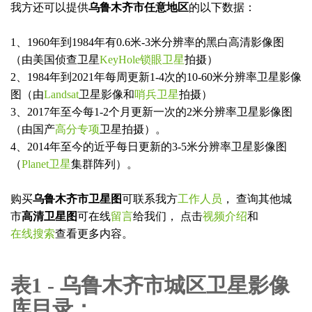
名
联
我方还可以提供
乌鲁木齐市任意地区
的以下数据：
称
系
方
提交咨询表单Submit
Close
1、1960年到1984年有0.6米-3米分辨率的黑白高清影像图
式
（由美国侦查卫星
KeyHole锁眼卫星
拍摄）
2、1984年到2021年每周更新1-4次的10-60米分辨率卫星影像
图（由
Landsat
卫星影像和
哨兵卫星
拍摄）
3、2017年至今每1-2个月更新一次的2米分辨率卫星影像图
（由国产
高分专项
卫星拍摄）。
4、2014年至今的近乎每日更新的3-5米分辨率卫星影像图
（
Planet卫星
集群阵列）。
购买
乌鲁木齐市卫星图
可联系我方
工作人员
， 查询其他城
市
高清卫星图
可在线
留言
给我们， 点击
视频介绍
和
在线搜索
查看更多内容。
表1 - 乌鲁木齐市城区卫星影像
库目录：