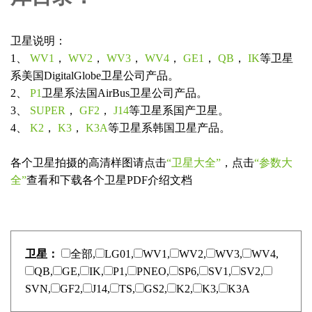
卫星说明：
1、
WV1
，
WV2
，
WV3
，
WV4
，
GE1
，
QB
，
IK
等卫星
系美国DigitalGlobe卫星公司产品。
2、
P1
卫星系法国AirBus卫星公司产品。
3、
SUPER
，
GF2
，
J14
等卫星系国产卫星。
4、
K2
，
K3
，
K3A
等卫星系韩国卫星产品。
各个卫星拍摄的高清样图请点击
“卫星大全”
，点击
“参数大
全”
查看和下载各个卫星PDF介绍文档
卫星：
全部,
LG01,
WV1,
WV2,
WV3,
WV4,
QB,
GE,
IK,
P1,
PNEO,
SP6,
SV1,
SV2,
SVN,
GF2,
J14,
TS,
GS2,
K2,
K3,
K3A