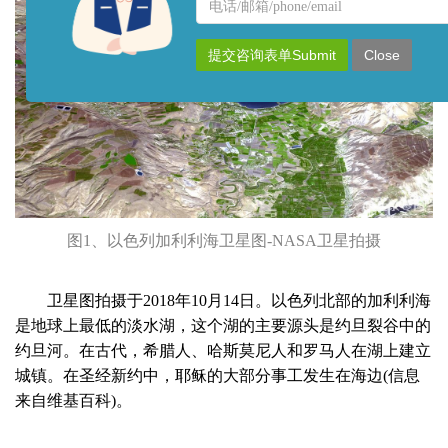
名
联
称
系
方
提交咨询表单Submit
Close
式
图1、以色列加利利海卫星图-NASA卫星拍摄
卫星图拍摄于2018年10月14日。以色列北部的加利利海
是地球上最低的淡水湖，这个湖的主要源头是约旦裂谷中的
约旦河。在古代，希腊人、哈斯莫尼人和罗马人在湖上建立
城镇。在圣经新约中，耶稣的大部分事工发生在海边(信息
来自维基百科)。