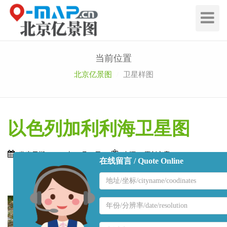
切
换
导
航
当前位置
北京亿景图
卫星样图
以色列加利利海卫星图
发表日期： 2021年01月28日
来源： 原创文章
在线留言 / Quote Online
地
区
名
地
称
区