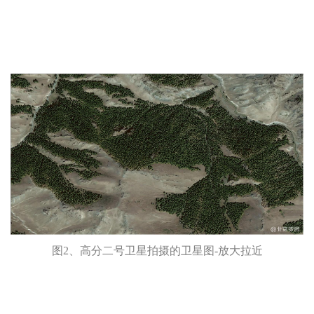
图2、高分二号卫星拍摄的卫星图-放大拉近