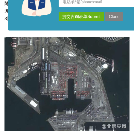
名
联
随着来自中国的供应减少，全球海上交通受到重创。加州长
称
系
滩港是美国第二繁忙的集装箱港口，美国Maxar公司卫星2月
方
提交咨询表单Submit
Close
8日拍摄的图片中显示，它看起来很荒凉。
式