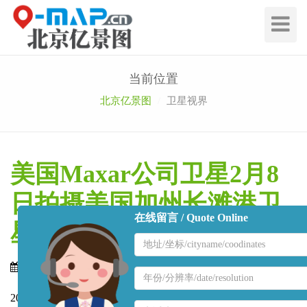
切
换
导
航
当前位置
北京亿景图
卫星视界
美国Maxar公司卫星2月8
日拍摄美国加州长滩港卫
在线留言 / Quote Online
星图
地
区
发表日期： 2021年01月23日
来源： 原创文章
名
地
称
区
2020年2月份，受到新冠疫情影响的首先是贸易和供应链，