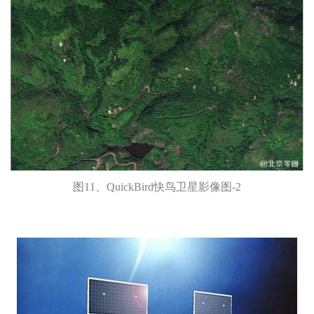
图11、QuickBird快鸟卫星影像图-2