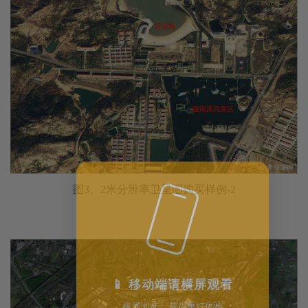
图3、2米分辨率卫星图购买样例-2