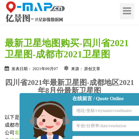
切
换
导
航
最新卫星地图购买-四川省2021
卫星图-成都市2021卫星图
发表日期： 2021年09月07
来源： 原创文章
四川省2021年最新卫星图-成都地区2021
年8月份最新卫星图
在线留言 / Quote Online
地
区
以下是
四川省20201最新卫星图
，拍摄于2021年8月份，位于
名
地
成都市周边区域。购买
四川省高清卫星图
请联系
北京亿景图
称
区
公司
客服人员
，查询其他地市卫星图可在线
留言
给我们，点