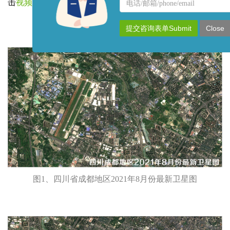
名
联
击
视频介绍
和
在线搜索
查看更多内容
称
系
方
提交咨询表单Submit
Close
式
图1、四川省成都地区2021年8月份最新卫星图