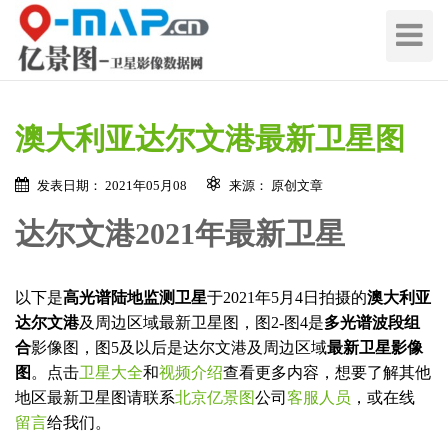
切
换
导
航
澳大利亚达尔文港最新卫星图
发表日期： 2021年05月08
来源： 原创文章
达尔文港2021年最新卫星
以下是
高光谱陆地监测卫星
于2021年5月4日拍摄的
澳大利亚
达尔文港
及周边区域最新卫星图，图2-图4是
多光谱波段组
合
影像图，图5及以后是达尔文港及周边区域
最新卫星影像
图
。点击
卫星大全
和
视频介绍
查看更多内容，想要了解其他
地区最新卫星图请联系
北京亿景图
公司
客服人员
，或在线
留言
给我们。