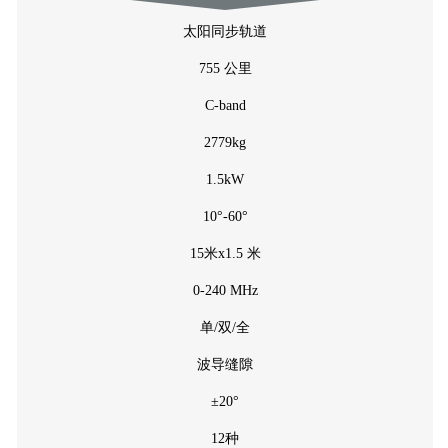
太阳同步轨道
755 公里
C-band
2779kg
1.5kW
10°-60°
15米x1.5 米
0-240 MHz
单/双/全
波导缝隙
±20°
12种