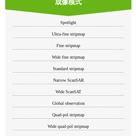
成像模式
Spotlight
Ultra-fine stripmap
Fine stripmap
Wide fine stripmap
Standard stripmap
Narrow ScanSAR
Wide ScanSAT
Global observation
Quad-pol stripmap
Wide quad-pol stripmap