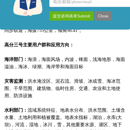
名
联
水利和气象等行业监测，高分三号卫星的主要用户是海洋、
称
系
气象、民政、水利和国土测绘等部门。 GF-3号卫星于UTC
方
时间2016年8月9日(北京时间8月10日)由长征-4C运载火箭从
提交咨询表单Submit
Close
式
中国太原卫星发射中心成功发射，高分三号运行轨道为太阳
同步轨道，海拔755公里，倾角98.41°。
高分三号主要用户群和应用方向：
海洋部门：
海浪，海面风场，内波，锋面，浅海地形，海面
溢油，海冰、绿潮、海岸带和海面目标
灾害监测：
洪水淹没区、泥石流、滑坡、冰或雪、海冰范
围、干旱范围、建筑物、临时住房、交通、农业和土地使
用、防洪设施
水利部门：
流域系统特征、地表水分布、洪水范围、土壤含
水量、土地利用和植被覆盖。地表水指标，湖泊，水库(大
坝)，河流，湿地，冰川，雪，其他重要水源、灌区、地下