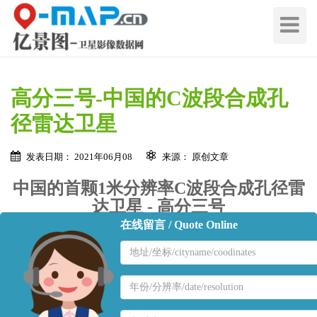
切
换
导
航
高分三号-中国的C波段合成孔
径雷达卫星
发表日期： 2021年06月08
来源： 原创文章
中国的首颗1米分辨率C波段合成孔径雷
达卫星 - 高分三号
在线留言 / Quote Online
地
区
高分三号卫星是中国第一颗民用C波段合成孔径雷达成像卫
名
地
星。 GF-3是中国高分辨率地球观测系统的一部分，旨在提
称
区
供高分辨率观测和灾害监测，可满足对陆地、海洋、减灾、