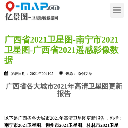
切
换
导
航
广西省2021卫星图-南宁市2021
卫星图-广西省2021遥感影像数
据
发表日期： 2021年09月05
来源： 原创文章
广西省各大城市2021年高清卫星图更新
在线留言 / Quote Online
报告
地
区
名
地
以下是广西省各大城市2021年高清卫星图更新报告，包括：
称
区
南宁市2021卫星图
、
柳州市2021卫星图
、
桂林市2021卫星