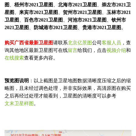
名
联
图
、
梧州市2021卫星图
、
北海市2021卫星图
、
崇左市2021卫
称
系
星图
、
来宾市2021卫星图
、
贺州市2021卫星图
、
玉林市2021
方
提交咨询表单Submit
Close
卫星图
、
百色市2021卫星图
、
河池市2021卫星图
、
钦州市
式
2021卫星图
、
防城港市2021卫星图
、
贵港市2021卫星图
。
购买广西省最新卫星图
请联系
北京亿景图
公司
客服人员
，查
询其他地区最新卫星图可在线
留言
给我们，点击
视频介绍
和
在线搜索
查看更多内容。
预览图说明
：以上截图是卫星地图数据清晰度压缩之后的缩
略图，且未经过调色处理，并非实际效果，高清原图在购买
之后再经过处理才能看到，卫星图的清晰度可以参考
文末卫星样图
。