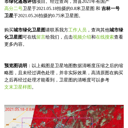
市绿化遥感评估
项目。经过查询，滑县2021年有国产
高分二号
卫星于2021.05.18拍摄的0.8米卫星图 和
吉林一号
卫星
于2021.05.26拍摄的0.75米卫星图。
购买
城市绿化卫星图
请联系我方
工作人员
，查询其他
城市绿
化卫星图
可在线
留言
给我们，点击
视频介绍
和
在线搜索
查看
更多内容。
预览图说明
：以上截图是卫星地图数据清晰度压缩之后的缩
略图，且未经过调色处理，并非实际效果，高清原图在购买
之后再经过处理才能看到，卫星图的清晰度可以参考
文末卫星样图
。