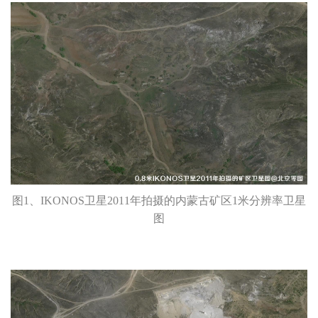
名
联
称
系
方
提交咨询表单Submit
Close
式
图1、IKONOS卫星2011年拍摄的内蒙古矿区1米分辨率卫星
图