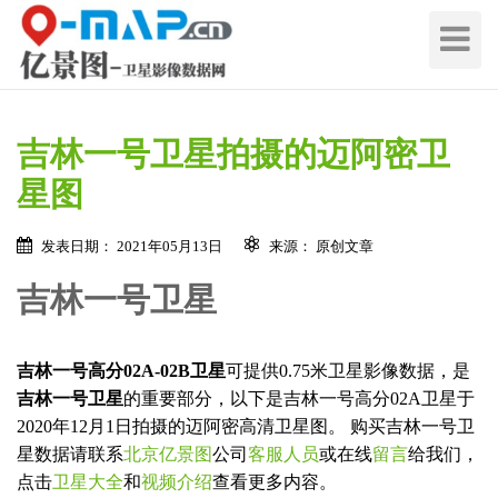
切
换
导
航
吉林一号卫星拍摄的迈阿密卫
星图
发表日期： 2021年05月13日
来源： 原创文章
吉林一号卫星
在线留言 / Quote Online
吉林一号高分02A-02B卫星
可提供0.75米卫星影像数据，是
地
吉林一号卫星
的重要部分，以下是吉林一号高分02A卫星于
区
2020年12月1日拍摄的迈阿密高清卫星图。 购买吉林一号卫
名
地
星数据请联系
北京亿景图
公司
客服人员
或在线
留言
给我们，
称
区
点击
卫星大全
和
视频介绍
查看更多内容。