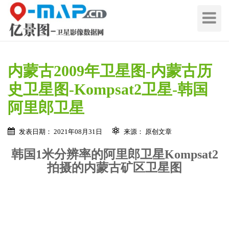
切
换
导
航
内蒙古2009年卫星图-内蒙古历
史卫星图-Kompsat2卫星-韩国
阿里郎卫星
发表日期： 2021年08月31日
来源： 原创文章
韩国1米分辨率的阿里郎卫星Kompsat2
在线留言 / Quote Online
拍摄的内蒙古矿区卫星图
地
区
名
地
称
区