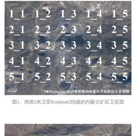
名
联
称
系
方
提交咨询表单Submit
Close
式
图1、韩国1米卫星Kompsat2拍摄的内蒙古矿区卫星图