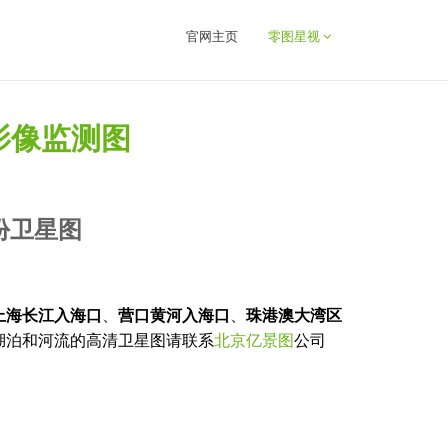
官网主页
零图星视
影像监测图
份卫星图
上海长江入海口
、
营口黄河入海口
、
珠港澳大湾区
内湖泊和河流的高清卫星图请联系
北京亿景图
公司