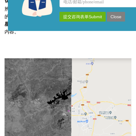
名
联
WorldView1
卫星于2007.12.14 和 2008.07.26 拍摄的0.5米分
称
系
辨率高清卫星图较符合客户要求。
购买打官司或者产权纠纷
方
的
历史卫星图
请联系我方
工作人员
，查询其他城市的
历史卫
提交咨询表单Submit
Close
式
星图
可在线
留言
给我们，点击
视频介绍
和
在线搜索
查看更多
内容。