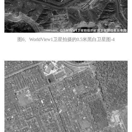
图6、WorldView1卫星拍摄的0.5米黑白卫星图-4