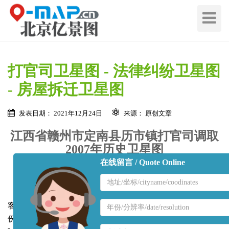
切
换
导
航
打官司卫星图 - 法律纠纷卫星图
- 房屋拆迁卫星图
发表日期： 2021年12月24日
来源： 原创文章
江西省赣州市定南县历市镇打官司调取
2007年历史卫星图
在线留言 / Quote Online
地
区
名
地
客户因为
打官司
使用，需要调取自己房子周边在2007年12月
称
区
份和2008年2月份的高清
历史卫星图
，经过查询美国