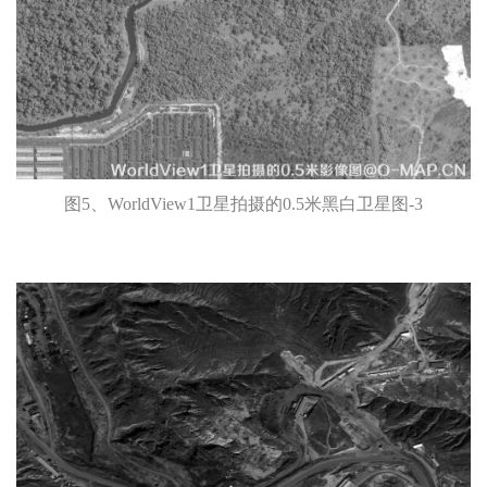
图5、WorldView1卫星拍摄的0.5米黑白卫星图-3