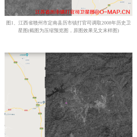
图1、江西省赣州市定南县历市镇打官司调取2008年历史卫
星图(截图为压缩预览图，原图效果见文末样图)