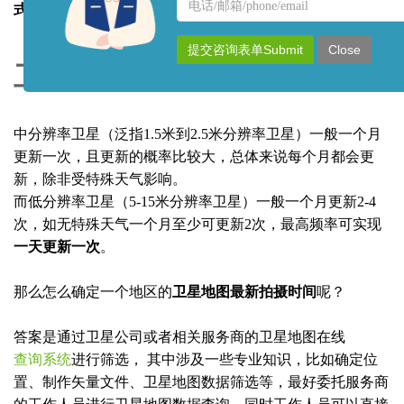
名
联
式更新
。
称
系
方
提交咨询表单Submit
Close
式
卫星地图多久更新一次？
中分辨率卫星（泛指1.5米到2.5米分辨率卫星）一般一个月
更新一次，且更新的概率比较大，总体来说每个月都会更
新，除非受特殊天气影响。
而低分辨率卫星（5-15米分辨率卫星）一般一个月更新2-4
次，如无特殊天气一个月至少可更新2次，最高频率可实现
一天更新一次
。
那么怎么确定一个地区的
卫星地图最新拍摄时间
呢？
答案是通过卫星公司或者相关服务商的卫星地图在线
查询系统
进行筛选， 其中涉及一些专业知识，比如确定位
置、制作矢量文件、卫星地图数据筛选等，最好委托服务商