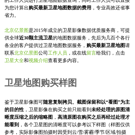
的工作人员进行卫星地图数据查询，同时工作人员可以直接
为您计算出
购买最新卫星地图数据的费用
，专业高效还省事
省力。
北京亿景图
是2015年成立的卫星影像数据优质服务商，可提
供全球
近30颗主流卫星
的地图数据服务，先后为几百个各行
各业的客户提供过卫星地图数据服务，
购买最新卫星地图
请
联系
北京亿景图
公司
工作人员
，或在线
留言
给我们，点击
卫星大全
和
视频介绍
查看更多内容。
卫星地图购买样图
鉴于卫星影像图可
随意复制拷贝、截图保留和以“看图”为主
的目的性
，卫星影像在购买之前只能看到
未经处理的原图清
晰度压缩之后的缩略图
，
高清原图在购买之后再经过处理才
能看到
，各个卫星图的清晰度可以参考以下样图（样图仅供
参考，实际影像图拍摄时因受到云/雪/雾霾/季节/区域/拍摄