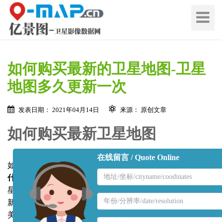
切
换
导
航
如何购买最新的卫星地图-卫星
地图多久更新一次
发表日期： 2021年04月14日
来源： 原创文章
如何购买最新卫星地图
在线留言 / Quote Online
如果需要
购买最新的卫星地图
首先要确定
最新的卫星地图是
地
什么时候拍摄
的，高清（泛指0.3米到1米分辨率卫星）的卫
区
星地图一般2-3个月更新一次，而且卫星地图不是周期性更
名
地
新，就是说 不是2-3个月就一定会更新，而是卫星公司（以
称
区
美国、法国、中国和韩国为主）根据订单进行更新，即
订单