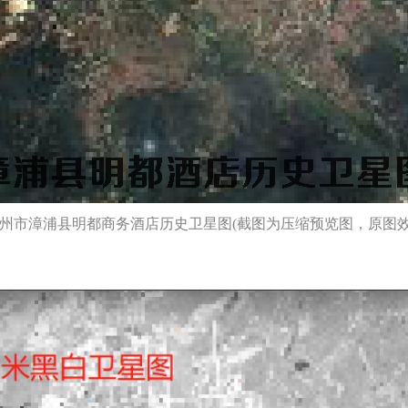
漳州市漳浦县明都商务酒店历史卫星图(截图为压缩预览图，原图效