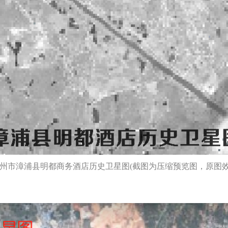
漳州市漳浦县明都商务酒店历史卫星图(截图为压缩预览图，原图效