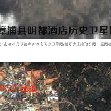
漳州市漳浦县明都商务酒店历史卫星图(截图为压缩预览图，原图效