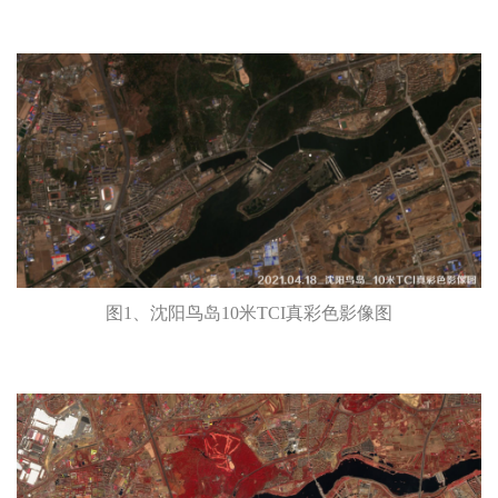
图1、沈阳鸟岛10米TCI真彩色影像图