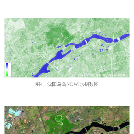
图4、沈阳鸟岛NDWI水指数图