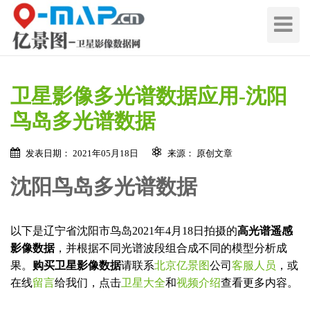
切
换
导
航
卫星影像多光谱数据应用-沈阳
鸟岛多光谱数据
发表日期： 2021年05月18日
来源： 原创文章
沈阳鸟岛多光谱数据
以下是辽宁省沈阳市鸟岛2021年4月18日拍摄的
高光谱遥感
影像数据
，并根据不同光谱波段组合成不同的模型分析成
果。
购买卫星影像数据
请联系
北京亿景图
公司
客服人员
，或
在线
留言
给我们，点击
卫星大全
和
视频介绍
查看更多内容。