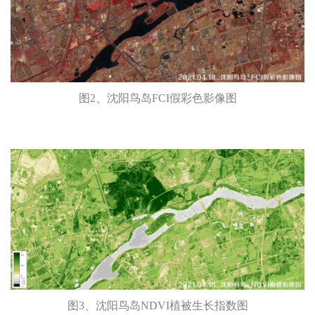
图2、沈阳鸟岛FCI假彩色影像图
图3、沈阳鸟岛NDVI植被生长指数图