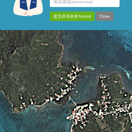
名
联
称
系
提交咨询表单Submit
Close
方
式