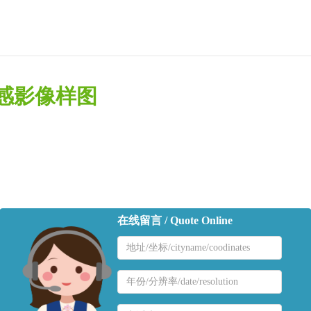
的遥感影像样图
在线留言 / Quote Online
地
区
名
地
称
区