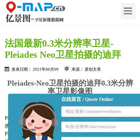
切
换
导
航
法国最新0.3米分辨率卫星-
Pleiades Neo卫星拍摄的迪拜
发表日期： 2021年06月09
来源： 原创文章
Pleiades-Neo卫星拍摄的迪拜0.3米分辨
率卫星影像图
在线留言 / Quote Online
地
区
Pleiades Neo卫星是法国AirBus公司最新0.3米分辨率光学遥
名
地
感卫星，也是法国第一个0.3米分辨率的遥感卫星，本图是
称
区
PleiadesNeo卫星返回的第一批影像数据，拍摄地点是阿联酋