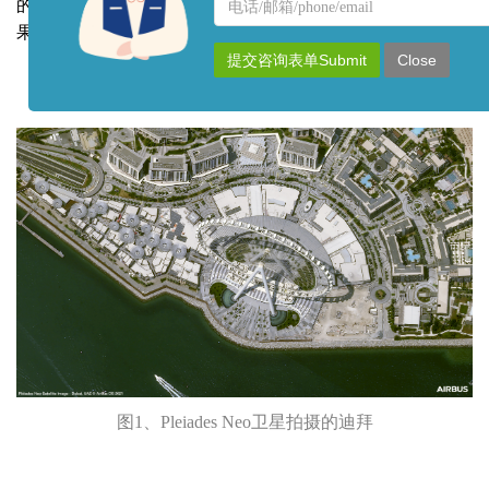
名
联
的迪拜。让我们一起欣赏一下PleiadesNeo卫星的实际拍摄效
称
系
果。
方
提交咨询表单Submit
Close
式
图1、Pleiades Neo卫星拍摄的迪拜