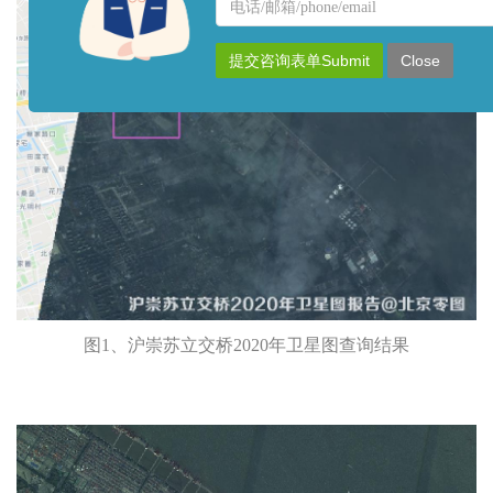
名
联
称
系
方
提交咨询表单Submit
Close
式
图1、沪崇苏立交桥2020年卫星图查询结果