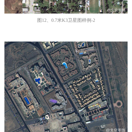
图12、0.7米K3卫星图样例-2