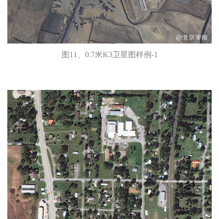
图11、0.7米K3卫星图样例-1