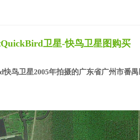
米QuickBird卫星-快鸟卫星图购买
Bird快鸟卫星2005年拍摄的广东省广州市番禺
在线留言 / Quote Online
地
区
名
地
称
区