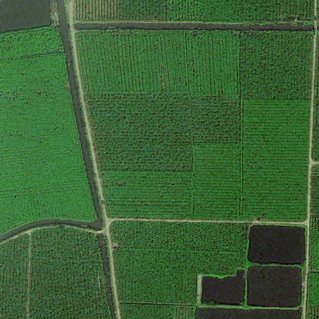
名
联
称
系
提交咨询表单Submit
Close
方
式