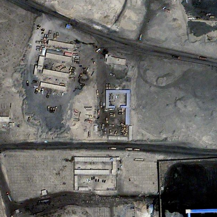
名
联
称
系
提交咨询表单Submit
Close
方
式