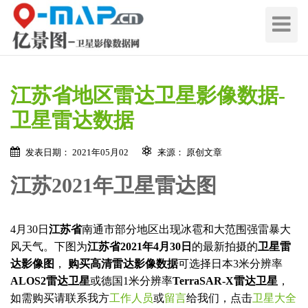
切
换
导
航
江苏省地区雷达卫星影像数据-
卫星雷达数据
发表日期： 2021年05月02
来源： 原创文章
江苏2021年卫星雷达图
在线留言 / Quote Online
4月30日
江苏省
南通市部分地区出现冰雹和大范围强雷暴大
地
风天气。下图为
江苏省2021年4月30日
的最新拍摄的
卫星雷
区
达影像图
，
购买高清雷达影像数据
可选择日本3米分辨率
名
地
ALOS2雷达卫星
或德国1米分辨率
TerraSAR-X雷达卫星
，
称
区
如需购买请联系我方
工作人员
或
留言
给我们，点击
卫星大全