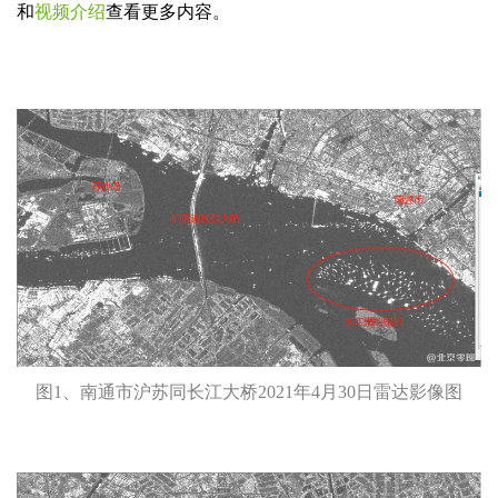
名
联
和
视频介绍
查看更多内容。
称
系
方
提交咨询表单Submit
Close
式
图1、南通市沪苏同长江大桥2021年4月30日雷达影像图