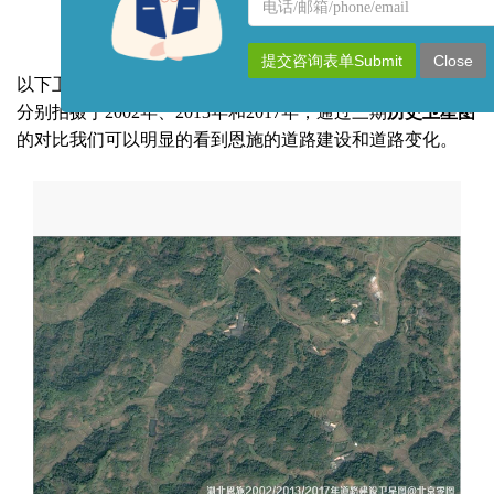
名
联
称
系
方
提交咨询表单Submit
Close
式
以下卫星图位于湖北省恩施市，一共三期
高清历史卫星图
，
分别拍摄于2002年、2013年和2017年，通过三期
历史卫星图
的对比我们可以明显的看到恩施的道路建设和道路变化。