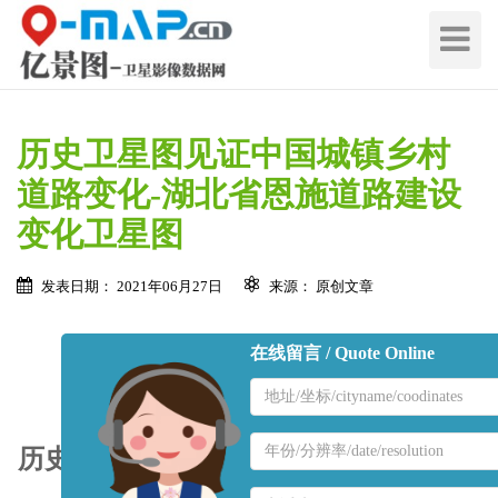
切
换
导
航
历史卫星图见证中国城镇乡村
道路变化-湖北省恩施道路建设
变化卫星图
发表日期： 2021年06月27日
来源： 原创文章
在线留言 / Quote Online
地
区
名
地
历史卫星图见证湖北省恩施市2002-2017
称
区
年城镇乡村道路变化