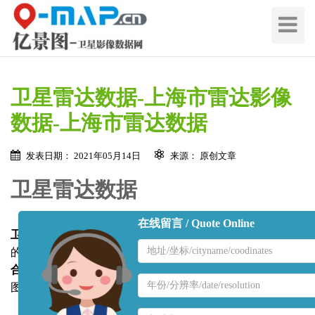
切
换
导
航
卫星雷达数据-上海市雷达影像
数据-上海市雷达数据
发表日期： 2021年05月14日
来源： 原创文章
卫星雷达数据
在线留言 / Quote Online
卫星雷达
是载有合成孔径雷达（SAR）的对地观测遥感卫星
地
的统称。 哨兵1号（Sentinel-1）卫星是欧洲航天局的
C波段
区
合成孔径雷达卫星
，可在各种天气和气象条件喜爱提供连续
名
地
图像(白天、夜晚和各种天气)。
称
区