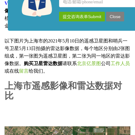
名
联
VV+VH+VV波段组合
：“VV，VH，VV”组合有助于
雷达影
称
系
像数据
内容的类型识别，其中人工建筑区域以粉红色显示、
方
提交咨询表单Submit
Close
植被以鲜绿色显示、森林地区显示为浅绿色，光滑的玻璃和
式
金属物体显示为高亮的白色，水显示为黑色。
以下图片为上海市的2021年5月10日的遥感卫星图和哨兵一
号卫星5月13日拍摄的雷达影像数据，每个地区分别由2张图
组成，第一张图为遥感卫星图，第二张为同一地区的雷达影
像数据。
购买卫星雷达数据
请联系
北京亿景图
公司
工作人员
或在线
留言
给我们。
上海市遥感影像和雷达数据对
比