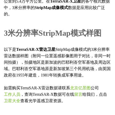
名
联
公里到5.4万平方公里。在
TerraSAR-X卫星
的各个模式数据
称
系
中，3米分辨率的
StripMap成像模式
数据是应用比较广泛
方
的。
提交咨询表单Submit
Close
式
3米分辨率StripMap模式样图
以下是
TerraSAR-X雷达卫星
StripMap成像模式的3米分辨率
雷达数据样图（附同一位置遥感影像图用于对比，非同一时
间拍摄），拍摄地区是新加波的巴耶利峇空军基地及周边区
域。巴耶利峇空军基地原是新加坡第三个民用机场，由英国
政府在1955年建造，1981年转换成军事用途。
如需购买TerraSAR-X雷达数据请联系
北京亿景图
公司
工作人员
，查询TerraSAR-X数据可在线
留言
给我们，点击
卫星大全
查看光学遥感卫星资源。