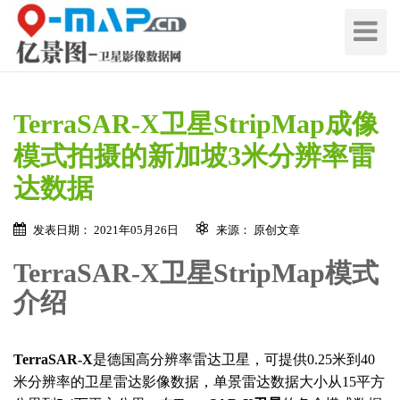
切
换
导
航
TerraSAR-X卫星StripMap成像
模式拍摄的新加坡3米分辨率雷
达数据
发表日期： 2021年05月26日
来源： 原创文章
TerraSAR-X卫星StripMap模式
在线留言 / Quote Online
介绍
地
区
名
地
TerraSAR-X
是德国高分辨率雷达卫星，可提供0.25米到40
称
区
米分辨率的卫星雷达影像数据，单景雷达数据大小从15平方