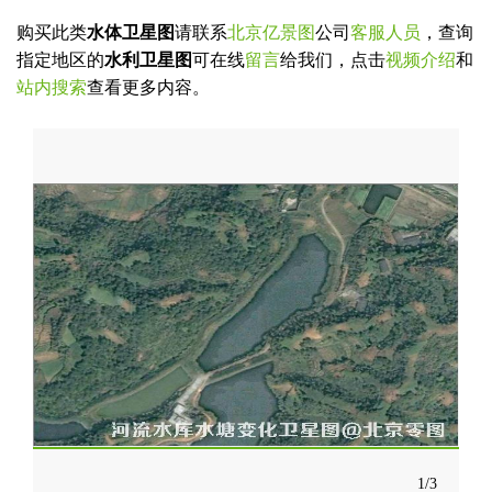
名
联
称
系
购买此类
水体卫星图
请联系
北京亿景图
公司
客服人员
，查询
方
指定地区的
水利卫星图
可在线
留言
给我们，点击
视频介绍
和
提交咨询表单Submit
Close
式
站内搜索
查看更多内容。
1/3