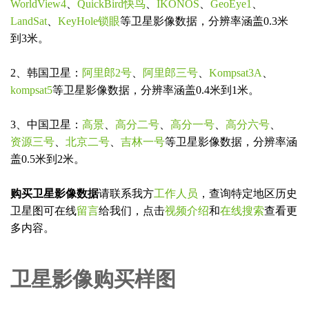
WorldView4
、
QuickBird快鸟
、
IKONOS
、
GeoEye1
、
LandSat
、
KeyHole锁眼
等卫星影像数据，分辨率涵盖0.3米
到3米。
2、韩国卫星：
阿里郎2号
、
阿里郎三号
、
Kompsat3A
、
kompsat5
等卫星影像数据，分辨率涵盖0.4米到1米。
3、中国卫星：
高景
、
高分二号
、
高分一号
、
高分六号
、
资源三号
、
北京二号
、
吉林一号
等卫星影像数据，分辨率涵
盖0.5米到2米。
购买卫星影像数据
请联系我方
工作人员
，查询特定地区历史
卫星图可在线
留言
给我们，点击
视频介绍
和
在线搜索
查看更
多内容。
卫星影像购买样图