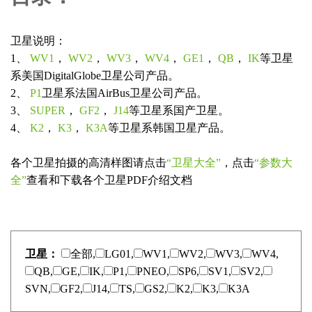
卫星说明：
1、
WV1
，
WV2
，
WV3
，
WV4
，
GE1
，
QB
，
IK
等卫星
系美国DigitalGlobe卫星公司产品。
2、
P1
卫星系法国AirBus卫星公司产品。
3、
SUPER
，
GF2
，
J14
等卫星系国产卫星。
4、
K2
，
K3
，
K3A
等卫星系韩国卫星产品。
各个卫星拍摄的高清样图请点击
“卫星大全”
，点击
“参数大
全”
查看和下载各个卫星PDF介绍文档
卫星：
全部,
LG01,
WV1,
WV2,
WV3,
WV4,
QB,
GE,
IK,
P1,
PNEO,
SP6,
SV1,
SV2,
SVN,
GF2,
J14,
TS,
GS2,
K2,
K3,
K3A