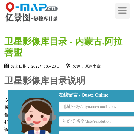
切
换
导
航
卫星影像库目录 - 内蒙古.阿拉
善盟
发表日期： 2022年06月23日
来源： 原创文章
卫星影像库目录说明
在线留言 / Quote Online
以下为
阿拉善盟
2000年至2022年可调取的
亚米级
高清卫星影
地
像资料目录（表1），每景数据均覆盖
阿拉善盟主要区域
，
区
但每景卫星图拍摄位置和覆盖面积略有差异， （如需要阿
名
地
拉善盟城区以外的卫星影像请联系我方
工作人员
专向查
称
区
询）， 且云量不高于15%。除了以上亚米级高清卫星图，我