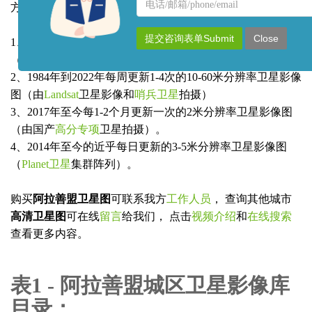
名
联
方还可以提供
阿拉善盟任意地区
的以下数据：
称
系
方
提交咨询表单Submit
Close
1、1960年到1984年有0.6米-3米分辨率的黑白高清影像图
式
（由美国侦查卫星
KeyHole锁眼卫星
拍摄）
2、1984年到2022年每周更新1-4次的10-60米分辨率卫星影像
图（由
Landsat
卫星影像和
哨兵卫星
拍摄）
3、2017年至今每1-2个月更新一次的2米分辨率卫星影像图
（由国产
高分专项
卫星拍摄）。
4、2014年至今的近乎每日更新的3-5米分辨率卫星影像图
（
Planet卫星
集群阵列）。
购买
阿拉善盟卫星图
可联系我方
工作人员
， 查询其他城市
高清卫星图
可在线
留言
给我们， 点击
视频介绍
和
在线搜索
查看更多内容。
表1 - 阿拉善盟城区卫星影像库
目录：