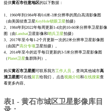
提供
黄石市任意地区
的以下数据：
1、1960年到1984年有0.6米-3米分辨率的黑白高清影像图
（由美国侦查卫星
KeyHole锁眼卫星
拍摄）
2、1984年到2022年每周更新1-4次的10-60米分辨率卫星影像
图（由
Landsat
卫星影像和
哨兵卫星
拍摄）
3、2017年至今每1-2个月更新一次的2米分辨率卫星影像图
（由国产
高分专项
卫星拍摄）。
4、2014年至今的近乎每日更新的3-5米分辨率卫星影像图
（
Planet卫星
集群阵列）。
购买
黄石市卫星图
可联系我方
工作人员
， 查询其他城市
高
清卫星图
可在线
留言
给我们， 点击
视频介绍
和
在线搜索
查
看更多内容。
表1 - 黄石市城区卫星影像库目
录：