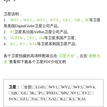
卫星说明：
1、
WV1
，
WV2
，
WV3
，
WV4
，
GE1
，
QB
，
IK
等卫星
系美国DigitalGlobe卫星公司产品。
2、
P1
卫星系法国AirBus卫星公司产品。
3、
SUPER
，
GF2
，
J14
等卫星系国产卫星。
4、
K2
，
K3
，
K3A
等卫星系韩国卫星产品。
各个卫星拍摄的高清样图请点击
“卫星大全”
，点击
“参数大
全”
查看和下载各个卫星PDF介绍文档
卫星：
全部,
LG01,
WV1,
WV2,
WV3,
WV4,
QB,
GE,
IK,
P1,
PNEO,
SP6,
SV1,
SV2,
SVN,
GF2,
J14,
TS,
GS2,
K2,
K3,
K3A