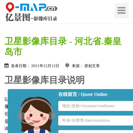
切
换
导
航
卫星影像库目录 - 河北省.秦皇
岛市
发表日期： 2021年12月12日
来源： 原创文章
卫星影像库目录说明
在线留言 / Quote Online
以下为
秦皇岛市
2000年至2021年可调取的
亚米级
高清卫星影
地
像资料目录（表1），每景数据均覆盖
秦皇岛市主要区域
，
区
但每景卫星图拍摄位置和覆盖面积略有差异， （如需要秦
名
地
皇岛市城区以外的卫星影像请联系我方
工作人员
专向查
称
区
询）， 且云量不高于15%。除了以上亚米级高清卫星图，我