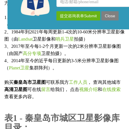
名
联
方还可以提供
秦皇岛市任意地区
的以下数据：
称
系
方
提交咨询表单Submit
Close
1、1960年到1984年有0.6米-3米分辨率的黑白高清影像图
式
（由美国侦查卫星
KeyHole锁眼卫星
拍摄）
2、1984年到2021年每周更新1-4次的10-60米分辨率卫星影像
图（由
Landsat
卫星影像和
哨兵卫星
拍摄）
3、2017年至今每1-2个月更新一次的2米分辨率卫星影像图
（由国产
高分专项
卫星拍摄）。
4、2014年至今的近乎每日更新的3-5米分辨率卫星影像图
（
Planet卫星
集群阵列）。
购买
秦皇岛市卫星图
可联系我方
工作人员
， 查询其他城市
高清卫星图
可在线
留言
给我们， 点击
视频介绍
和
在线搜索
查看更多内容。
表1 - 秦皇岛市城区卫星影像库
目录：