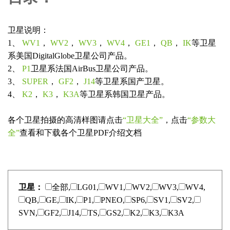
卫星说明：
1、
WV1
，
WV2
，
WV3
，
WV4
，
GE1
，
QB
，
IK
等卫星
系美国DigitalGlobe卫星公司产品。
2、
P1
卫星系法国AirBus卫星公司产品。
3、
SUPER
，
GF2
，
J14
等卫星系国产卫星。
4、
K2
，
K3
，
K3A
等卫星系韩国卫星产品。
各个卫星拍摄的高清样图请点击
“卫星大全”
，点击
“参数大
全”
查看和下载各个卫星PDF介绍文档
卫星：
全部,
LG01,
WV1,
WV2,
WV3,
WV4,
QB,
GE,
IK,
P1,
PNEO,
SP6,
SV1,
SV2,
SVN,
GF2,
J14,
TS,
GS2,
K2,
K3,
K3A