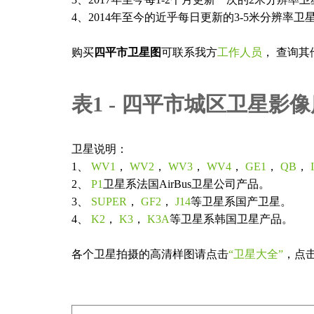
4、2014年至今的近乎每日更新的3-5米分辨率卫
购买
四平市卫星图
可联系我方
工作人员
， 查询其
表1 - 四平市城区卫星影
卫星说明：
1、
WV1
，
WV2
，
WV3
，
WV4
，
GE1
，
QB
，
2、
P1
卫星系法国AirBus卫星公司产品。
3、
SUPER
，
GF2
，
J14
等卫星系国产卫星。
4、
K2
，
K3
，
K3A
等卫星系韩国卫星产品。
各个卫星拍摄的高清样图请点击
“卫星大全”
，点