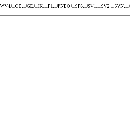
WV4,
QB,
GE,
IK,
P1,
PNEO,
SP6,
SV1,
SV2,
SVN,