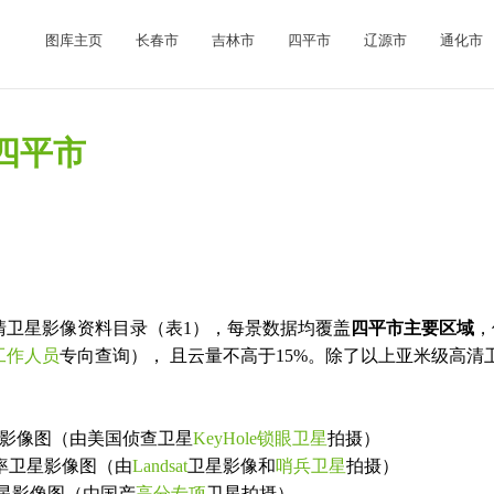
图库主页
长春市
吉林市
四平市
辽源市
通化市
.四平市
清卫星影像资料目录（表1），每景数据均覆盖
四平市主要区域
，
工作人员
专向查询）， 且云量不高于15%。除了以上亚米级高
白高清影像图（由美国侦查卫星
KeyHole锁眼卫星
拍摄）
分辨率卫星影像图（由
Landsat
卫星影像和
哨兵卫星
拍摄）
卫星影像图（由国产
高分专项
卫星拍摄）。