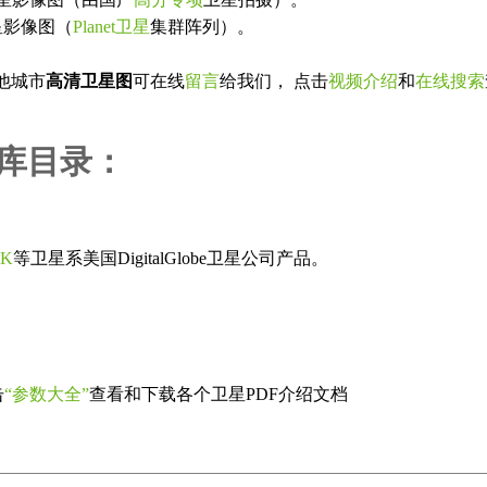
星影像图（
Planet卫星
集群阵列）。
他城市
高清卫星图
可在线
留言
给我们， 点击
视频介绍
和
在线搜索
像库目录：
IK
等卫星系美国DigitalGlobe卫星公司产品。
击
“参数大全”
查看和下载各个卫星PDF介绍文档